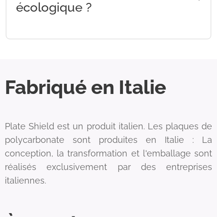
douce. N'utilisez pas de solutions alcalines
écologique ?
telles que Windex ou similaire car cela pourrait
rayer.
Les panneaux en polycarbonate sont
fabriqués avec des qualités inhérentes qui en
font un matériau durable, avec un impact
Fabriqué en Italie
négatif minimal sur notre terre et
l'environnement. En fait, il est entièrement
recyclable à la fin de son utilisation, comme
beaucoup d'autres plastiques recyclables.
Plate Shield est un produit italien. Les plaques de
polycarbonate sont produites en Italie : La
conception, la transformation et l'emballage sont
réalisés exclusivement par des entreprises
italiennes.