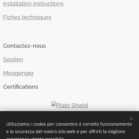
Installation instructions
Fiches techniques
Contactez-nous
Soutien
Meggenger
Certifications
Utilizziamo i cookie per consentire il corretto funzionamento
WOMAN Srl
Via della Costituzione 4 - 61032 Fano PU Italy
e la sicurezza del nostro sito web e per offrirti la migliore
C.F. e P.IVA 02292210412, C.C.I.A.A. di Pesaro
esperienza utente possibile.