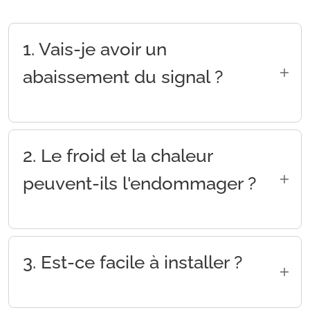
1. Vais-je avoir un
abaissement du signal ?
Étant un polymère clair, les tests effectués
n'ont montré aucune perte de qualité du signal
2. Le froid et la chaleur
peuvent-ils l'endommager ?
Les plaques de polycarbonate compactes
résistent à une plage de température de -100
3. Est-ce facile à installer ?
°C à +120 °C.
Il n'est pas inflammable et a une température